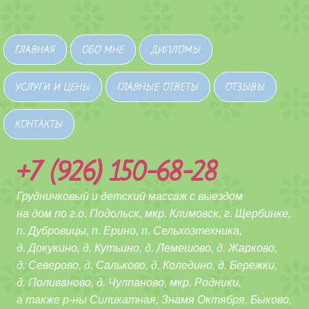
ГЛАВНАЯ
ОБО МНЕ
ДИПЛОМЫ
УСЛУГИ И ЦЕНЫ
ГЛАВНЫЕ ОТВЕТЫ
ОТЗЫВЫ
КОНТАКТЫ
+7 (926) 150-68-28
Грудничковый и детский массаж с выездом
на дом по г.о. Подольск, мкр. Климовск, г. Щербинке,
п. Дубровицы, п. Ерино, п. Сельхозтехника,
д. Докукино, д. Кутьино, д. Лемешово, д. Жарково,
д. Северово, д. Сальково,
д. Коледино, д. Бережки,
д. Поливаново, д. Чулпаново,
мкр. Родники,
а также р-ны Силикатная, Знамя Октября, Быково,