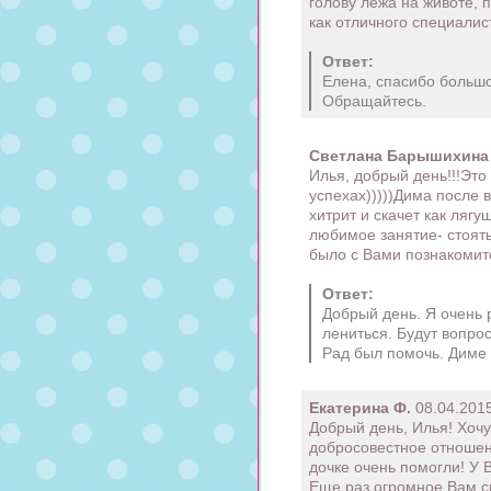
голову лёжа на животе,
как отличного специалис
Ответ:
Елена, спасибо большое
Обращайтесь.
Светлана Барышихина
Илья, добрый день!!!Это
успехах)))))Дима после 
хитрит и скачет как ляг
любимое занятие- стоят
было с Вами познакомитс
Ответ:
Добрый день. Я очень 
лениться. Будут вопро
Рад был помочь. Диме п
Екатерина Ф.
08.04.2015
Добрый день, Илья! Хоч
добросовестное отношен
дочке очень помогли! У 
Еще раз огромное Вам сп