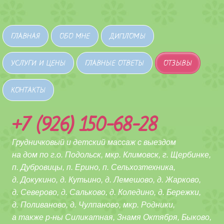
ГЛАВНАЯ
ОБО МНЕ
ДИПЛОМЫ
УСЛУГИ И ЦЕНЫ
ГЛАВНЫЕ ОТВЕТЫ
ОТЗЫВЫ
КОНТАКТЫ
+7 (926) 150-68-28
Грудничковый и детский массаж с выездом
на дом по г.о. Подольск, мкр. Климовск, г. Щербинке,
п. Дубровицы, п. Ерино, п. Сельхозтехника,
д. Докукино, д. Кутьино, д. Лемешово, д. Жарково,
д. Северово, д. Сальково,
д. Коледино, д. Бережки,
д. Поливаново, д. Чулпаново,
мкр. Родники,
а также р-ны Силикатная, Знамя Октября, Быково,